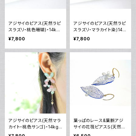
アジサイのピアス(天然ラピ
アジサイのピアス(天然ラピ
スラズリ・桃色珊瑚)・14kgf
スラズリ・マラカイト染)14k
《イヤリングに交換可》
gf《イヤリング可》
¥7,800
¥7,800
アジサイのピアス(天然マラ
葉っぱのレース&葉脈アジ
カイト・桃色サンゴ)・14kgf
サイの花筏ピアスＳ(天然ラ
《イヤリングに交換可》
ピスラズリ染め)・14kgf《イ
¥7,800
¥6,500