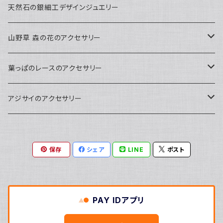
天然石の銀細工デザインジュエリー
山野草 森の花のアクセサリー
ペンダント
葉っぱのレースのアクセサリー
ピアス
ネックレス
アジサイのアクセサリー
ピアス
ピアス
保存
シェア
LINE
ポスト
草木染
ネックレス
天然石染め
草木染
PAY IDアプリ
天然石染め