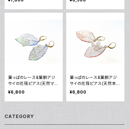
ヤリング可》
葉っぱのレース&葉脈アジ
葉っぱのレース&葉脈アジ
サイの花筏ピアス(天然マラ
サイの花筏ピアス(天然本朱
カイト＆ラピスラズリ染め)・
染め)・14kgf《イヤリングに
¥6,800
¥6,800
14kgf
交換可》
CATEGORY