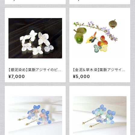
ヤリング可》
【銀泥染め】葉脈アジサイのピア
【金泥＆草木染】葉脈アジサイの
ス・14kgf〈イヤリング可〉
秋色ピアス・14kgf
¥7,000
¥5,000