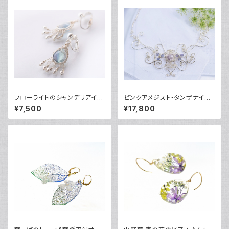
フローライトのシャンデリアイヤ
ピンクアメジスト・タンザナイト
リング
の銀細工ネックレス <蝶の夢>
¥7,500
¥17,800