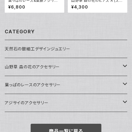
葉っぱのレース&葉脈アジサイ
山野草 森の花のピアス A (スプ
の花筏ピアス(天然マラカイト＆
リングエフェメラルとウリハダカ
¥6,800
¥4,300
ラピスラズリ染め)・14kgf
エデ)・14kgf《イヤリング可》
CATEGORY
天然石の銀細工デザインジュエリー
山野草 森の花のアクセサリー
ペンダント
葉っぱのレースのアクセサリー
ピアス
ネックレス
アジサイのアクセサリー
ピアス
ピアス
商品一覧に戻る