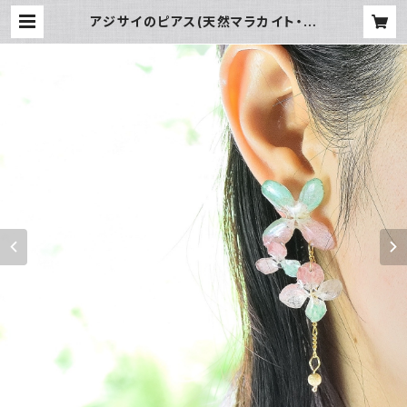
アジサイのピアス(天然マラカイト・桃
色サンゴ)・14kgf《イヤリングに交換
可》 | 野の花 森の花 アクセサリー工
房 Kusa no Yukari