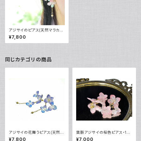
アジサイのピアス(天然マラカイ
ト・桃色サンゴ)・14kgf《イヤリ
¥7,800
ングに交換可》
同じカテゴリの商品
アジサイの花舞うピアス(天然ラ
葉脈アジサイの桜色ピアス・14k
ピスラズリ・草木染）14kgf・《イ
gf〈イヤリング可〉
¥7,800
¥7,000