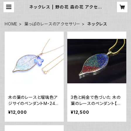
ネックレス | 野の花 森の花 アクセサ
リー工房 Kusa no Yukari
HOME
葉っぱのレースのアクセサリー
ネックレス
木の葉のレースと瑠璃色ア
3色と純金で色づいた 木の
ジサイのペンダントМ・24k
葉のレースのペンダント【天
gp・14kgf
然ラピスラズリ・孔雀石・本
¥12,000
¥12,500
朱染】・24kgp(silver950)