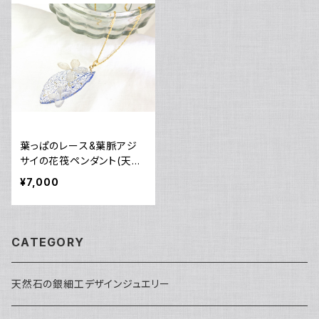
葉っぱのレース&葉脈アジ
サイの花筏ペンダント(天然
ラピスラズリ染め)・14kgf
¥7,000
CATEGORY
天然石の銀細工デザインジュエリー