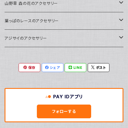
山野草 森の花のアクセサリー
ペンダント
葉っぱのレースのアクセサリー
ピアス
ネックレス
アジサイのアクセサリー
ピアス
ピアス
保存
シェア
LINE
ポスト
草木染
ネックレス
天然石染め
草木染
PAY IDアプリ
天然石染め
フォローする