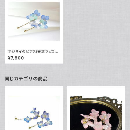
アジサイのピアス(天然ラピスラ
ズリ・マラカイト染)14kgf《イヤ
¥7,800
リング可》
同じカテゴリの商品