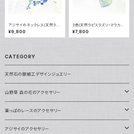
アジサイのネックレス(天然ラピ
3色(天然ラピスラズリ・マラカイ
スラズリ・マラカイト染)14kgf
ト・本朱)と純金で色づいた・葉っ
¥9,800
¥7,800
ぱのレースのピアス 編集する
CATEGORY
天然石の銀細工デザインジュエリー
山野草 森の花のアクセサリー
ペンダント
葉っぱのレースのアクセサリー
ピアス
ネックレス
アジサイのアクセサリー