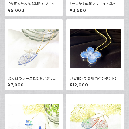
【金泥＆草木染】葉脈アジサイの
《草木染》葉脈アジサイと葉っぱ
秋色ピアス・14kgf
のレースのピアス(天然ラピスラ
¥5,000
¥6,500
ズリ染め)・14kgf《イヤリング
可》
葉っぱのレース&葉脈アジサイ
パピヨンの瑠璃色ペンダント【ア
の花筏ペンダント(天然ラピスラ
ジサイの花・天然ラピスラズリ・
¥7,000
¥12,000
ズリ染め)・14kgf
銀泥染】・24kgp (silver950)