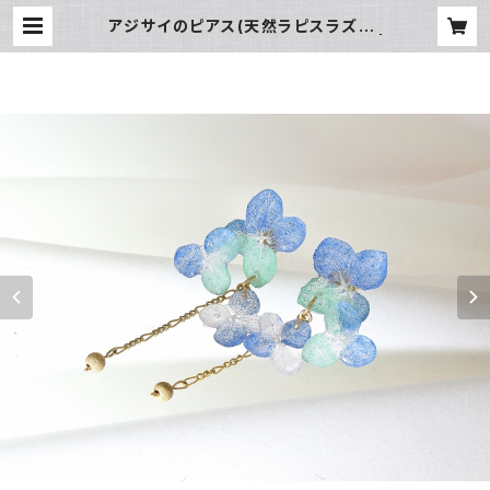
アジサイのピアス(天然ラピスラズリ・
マラカイト染)14kgf《イヤリング可》 |
野の花 森の花 アクセサリー工房 Ku
sa no Yukari