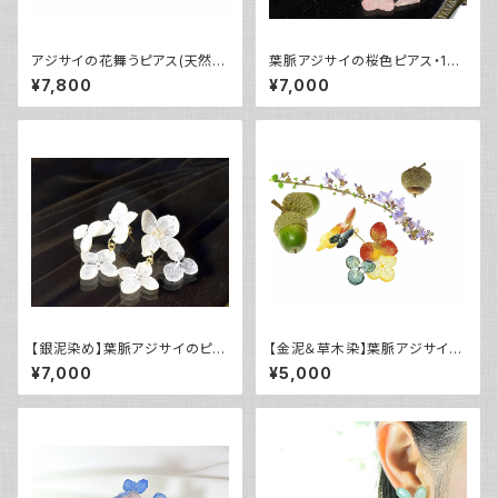
アジサイの花舞うピアス(天然ラ
葉脈アジサイの桜色ピアス・14k
ピスラズリ・草木染）14kgf・《イ
gf〈イヤリング可〉
¥7,800
¥7,000
ヤリング可》
【銀泥染め】葉脈アジサイのピア
【金泥＆草木染】葉脈アジサイの
ス・14kgf〈イヤリング可〉
秋色ピアス・14kgf
¥7,000
¥5,000