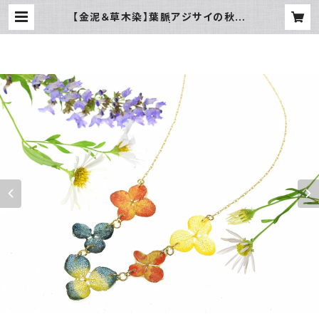
【金泥＆草木染】葉脈アジサイの秋色
ネックレス・14kgf | 野の花 森の花
アクセサリー工房 Kusa no Yukari