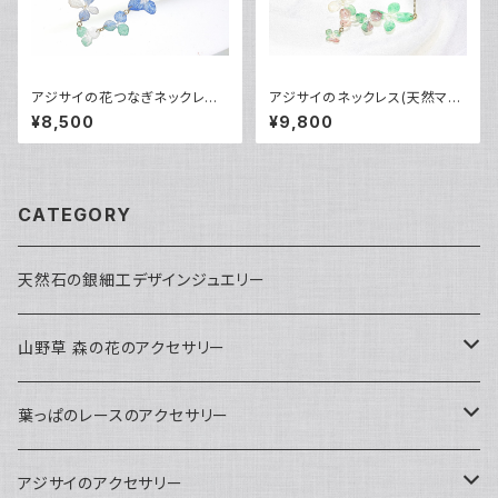
アジサイの花つなぎネックレス
アジサイのネックレス(天然マラ
(天然ラピスラズリ・マラカイト
カイト・桃色サンゴ染)14kgf
¥8,500
¥9,800
染)14kgf
CATEGORY
天然石の銀細工デザインジュエリー
山野草 森の花のアクセサリー
ペンダント
葉っぱのレースのアクセサリー
ピアス
ネックレス
アジサイのアクセサリー