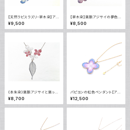
【天然ラピスラズリ・草木染】アジ
【草木染】葉脈アジサイの夢色ネ
サイとピンクトルマリンのネック
ックレス・14kgf
¥9,500
¥8,500
レス・14kgf
《本朱染》葉脈アジサイと葉っぱ
パピヨンの虹色ペンダント【アジ
のレース【藍染】のペンダント・1
サイの花・ラピスラズリ・桃色珊
¥8,700
¥12,500
4kgf
瑚】・24kgp