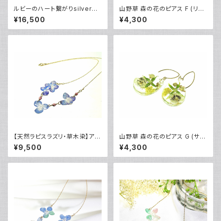
ルビーのハート繋がりsilverネ
山野草 森の花のピアス F (リュ
ックレス
ウキンカ・シラネセンニュウ)・14
¥16,500
¥4,300
kgf《イヤリングに交換可》
【天然ラピスラズリ・草木染】アジ
山野草 森の花のピアス G (サル
サイとピンクトルマリンのネック
ナシ・ヤマボウシ)・14kgf《イヤ
¥9,500
¥4,300
レス・14kgf
リングに交換可》