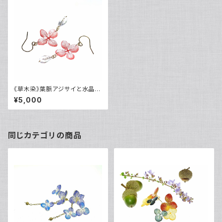
《草木染》葉脈アジサイと水晶の
揺れるピアス【蘇芳染め】・14kg
¥5,000
f《イヤリングに交換可》
同じカテゴリの商品