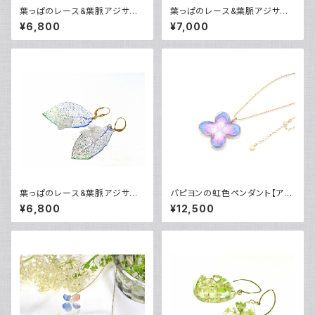
葉っぱのレース&葉脈アジサイ
葉っぱのレース&葉脈アジサイ
の花筏ピアス(天然本朱染め)・1
の花筏ペンダント(天然ラピスラ
¥6,800
¥7,000
4kgf《イヤリングに交換可》
ズリ染め)・14kgf
葉っぱのレース&葉脈アジサイ
パピヨンの虹色ペンダント【アジ
の花筏ピアス(天然マラカイト＆
サイの花・ラピスラズリ・桃色珊
¥6,800
¥12,500
ラピスラズリ染め)・14kgf
瑚】・24kgp