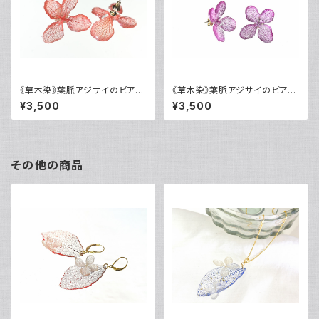
《草木染》葉脈アジサイのピアス
《草木染》葉脈アジサイのピアス
【蘇芳染め】・14kgf《イヤリング
【コチニール紫染め】・14kgf《イ
¥3,500
¥3,500
に交換可》
ヤリングに交換可》
その他の商品