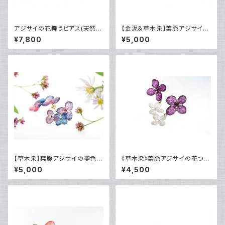
アジサイの花舞うピアス(天然ラ
【金泥＆草木染】葉脈アジサイの
ピスラズリ・草木染）14kgf・《イ
秋色ピアス・14kgf
¥7,800
¥5,000
ヤリング可》
【草木染】葉脈アジサイの夢色ピ
《草木染》葉脈アジサイの花つな
アス・14kgf
ぎピアス【コチニール紫染め】・1
¥5,000
¥4,500
4kgf《イヤリングに交換可》