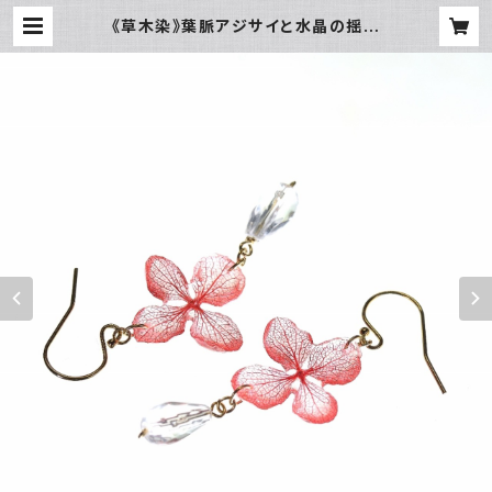
《草木染》葉脈アジサイと水晶の揺れ
るピアス【蘇芳染め】・14kgf《イヤリ
ングに交換可》 | 野の花 森の花 アク
セサリー工房 Kusa no Yukari