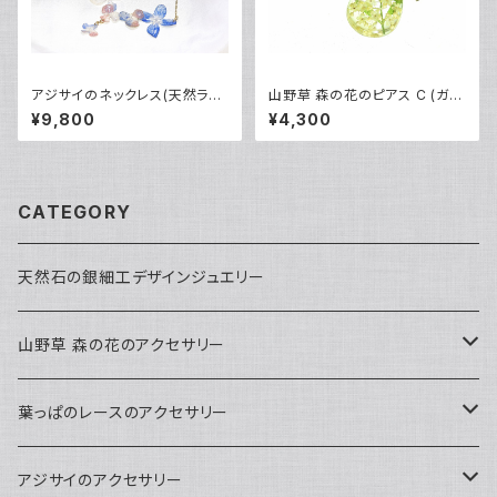
アジサイのネックレス(天然ラピ
山野草 森の花のピアス C (ガマ
スラズリ・桃色サンゴ染)14kgf
ズミ)・14kgf《イヤリングに交換
¥9,800
¥4,300
可》
CATEGORY
天然石の銀細工デザインジュエリー
山野草 森の花のアクセサリー
ペンダント
葉っぱのレースのアクセサリー
ピアス
ネックレス
アジサイのアクセサリー