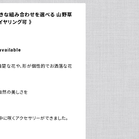
好きな組み合わせを選べる 山野草
イヤリング可 》
available
清楚な花や、形が個性的でお洒落な花
自然の美しさを
中に咲くアクセサリーができました。