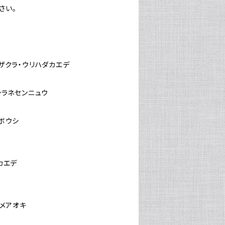
さい。
）
レザクラ・ウリハダカエデ
・シラネセンニュウ
マボウシ
カエデ
ヒメアオキ