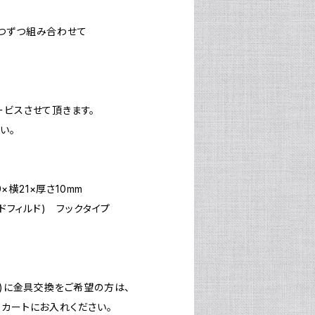
つずつ組み合わせて
ービスさせて頂きます。
い。
9×横21×厚さ10mm
ルドフィルド) フックタイプ
キ)に金具交換をご希望の方は、
てカートにお入れください。